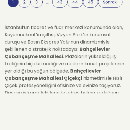
1
2
3
…
43
44
45
Sonraki
İstanbul’un ticaret ve fuar merkezi konumunda olan,
Kuyumcukent’in ışıltısı, Vizyon Park’ın kurumsal
duruşu ve Basın Ekspres Yolu’nun dinamizmiyle
şekillenen o stratejik noktadayız:
Bahçelievler
Çobançeşme Mahallesi
. Plazaların yükseldiği, iş
trafiğinin hiç durmadığı ve modern konut projelerinin
yer aldığı bu yoğun bölgede,
Bahçelievler
Çobançeşme Mahallesi Çiçekçi
hizmetimizle Hızlı
Çiçek profesyonelliğini ofisinize ve evinize taşıyoruz.
Devasa iş komplekslerinde adres bulma zorluğunu
veya bölgenin yoğun trafiğini dert etmeyin. İster
Kuyumcukent’teki bir mağazaya bereket çiçeği, ister
plazadaki bir ofise tebrik, isterse de rezidans
dairenize taze bir dokunuş... Siparişinizi
oluşturduğunuz andan itibaren, bölgeye hakim lojistik