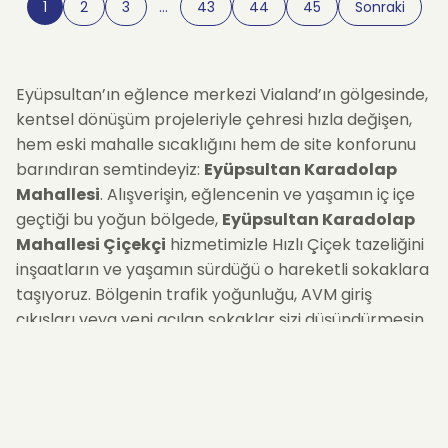
1
2
3
…
43
44
45
Sonraki
Eyüpsultan’ın eğlence merkezi Vialand’ın gölgesinde,
kentsel dönüşüm projeleriyle çehresi hızla değişen,
hem eski mahalle sıcaklığını hem de site konforunu
barındıran semtindeyiz:
Eyüpsultan Karadolap
Mahallesi
. Alışverişin, eğlencenin ve yaşamın iç içe
geçtiği bu yoğun bölgede,
Eyüpsultan Karadolap
Mahallesi Çiçekçi
hizmetimizle Hızlı Çiçek tazeliğini
inşaatların ve yaşamın sürdüğü o hareketli sokaklara
taşıyoruz. Bölgenin trafik yoğunluğu, AVM giriş
çıkışları veya yeni açılan sokaklar sizi düşündürmesin.
İster yeni taşınan bir site sakinine, ister mahallenin
eslilerinden bir dostunuza... Siparişinizi oluşturduğunuz
andan itibaren, bölgeye hakim lojistik ağımızla
çiçeklerinizi
aynı gün içinde
güvenle teslim ediyoruz.