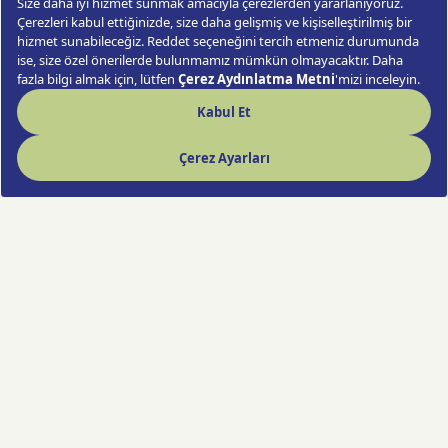
Hızlı Çiçek deneyimi artık cebinde!