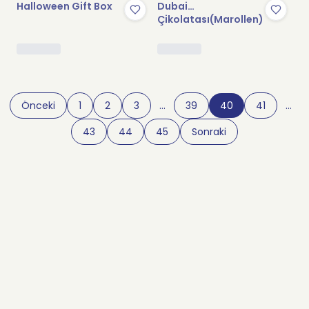
Halloween Gift Box
Dubai
Çikolatası(Marollen)
Önceki
1
2
3
…
39
40
41
…
43
44
45
Sonraki