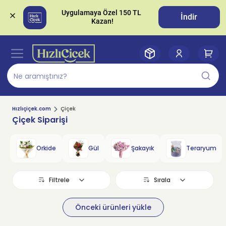
Uygulamaya Özel 150 TL 
İndir
Hızlıçiçek.com
Çiçek
Çiçek Siparişi
Orkide
Gül
Şakayık
Teraryum
Filtrele
Sırala
Önceki ürünleri yükle
Stokta Yok
Stokta Yok