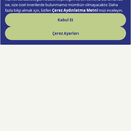
Hızlı Çiçek deneyimi artık cebinde!