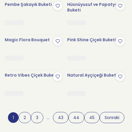
Pembe Şakayık Buketi
Hüsnüyusuf ve Papatya
Buketi
Magic Flora Bouquet
Pink Shine Çiçek Buketi
Retro Vibes Çiçek Buketi
Natural Ayçiçeği Buketi
1
2
3
…
43
44
45
Sonraki