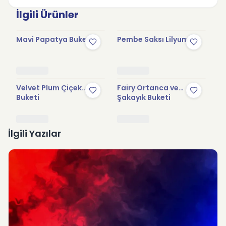
İlgili Ürünler
Mavi Papatya Buketi
Pembe Saksı Lilyum
So
Velvet Plum Çiçek
Fairy Ortanca ve
Be
Buketi
Şakayık Buketi
İlgili Yazılar