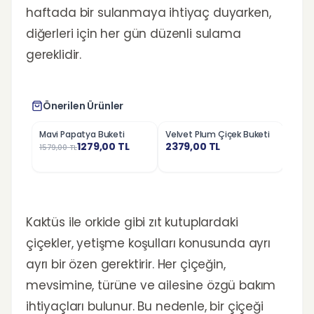
haftada bir sulanmaya ihtiyaç duyarken,
diğerleri için her gün düzenli sulama
gereklidir.
Önerilen Ürünler
Mavi Papatya Buketi
Velvet Plum Çiçek Buketi
Pemb
%
19
%
30
1279,00
TL
2379,00
TL
1579,00
TL
1279,
Kaktüs ile orkide gibi zıt kutuplardaki
çiçekler, yetişme koşulları konusunda ayrı
ayrı bir özen gerektirir. Her çiçeğin,
mevsimine, türüne ve ailesine özgü bakım
ihtiyaçları bulunur. Bu nedenle, bir çiçeği