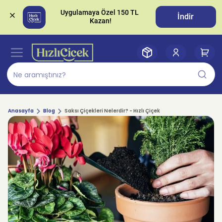
Uygulamaya Özel 150 TL 
İndir
Anasayfa
Blog
Saksı Çiçekleri Nelerdir? - Hızlı Çiçek