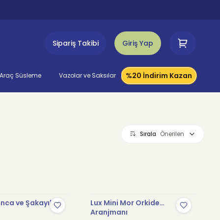
Sipariş Takibi
Giriş Yap
%20 İndirim Kazan
Araç Süsleme
Vazolar ve Saksılar
Sırala
Önerilen
anca ve Şakayık
Lux Mini Mor Orkide
Aranjmanı