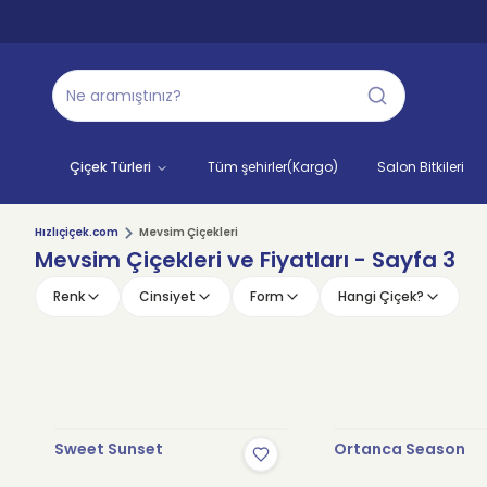
Çiçek Türleri
Tüm şehirler(Kargo)
Salon Bitkileri
Hızlıçiçek.com
Mevsim Çiçekleri
Mevsim Çiçekleri ve Fiyatları
- Sayfa 3
Renk
Cinsiyet
Form
Hangi Çiçek?
Sweet Sunset
Ortanca Season