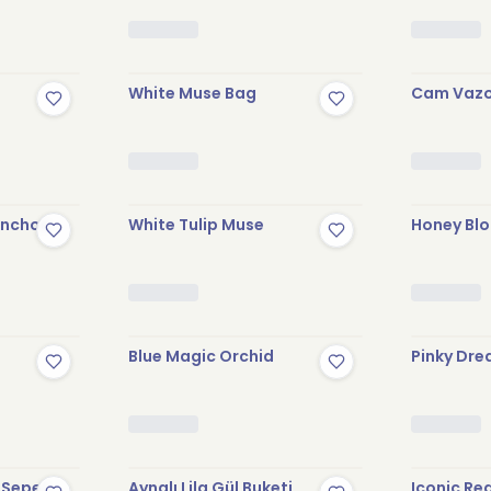
White Muse Bag
Cam Vazo
anchoe
White Tulip Muse
Honey Blo
Blue Magic Orchid
Pinky Dre
 Sepet
Aynalı Lila Gül Buketi
Iconic Re