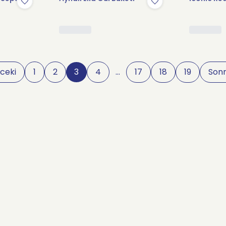
ceki
1
2
3
4
…
17
18
19
Sonr