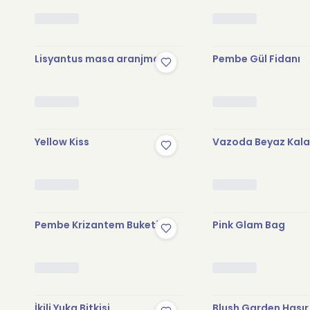
Lisyantus masa aranjmanı
Pembe Gül Fidanı
Yellow Kiss
Vazoda Beyaz Kal
Pembe Krizantem Buketi
Pink Glam Bag
İkili Yuka Bitkisi
Blush Garden Hasır