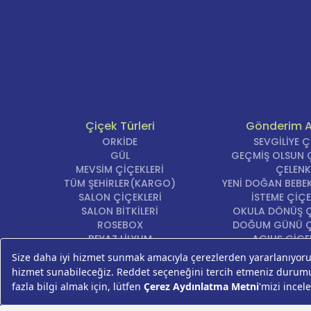
Çiçek Türleri
Gönderim 
ORKİDE
SEVGİLİYE 
GÜL
GEÇMİŞ OLSUN Ç
MEVSİM ÇİÇEKLERİ
ÇELENK
TÜM ŞEHİRLER(KARGO)
YENİ DOĞAN BEBEK
SALON ÇİÇEKLERİ
İSTEME ÇİÇE
SALON BİTKİLERİ
OKULA DÖNÜŞ Ç
ROSEBOX
DOĞUM GÜNÜ Ç
BEYAZ LİLYUM
AÇILIŞ ÇİÇE
LALE
ÖZÜR ÇİÇ
AYNI GÜN TESLİM ÇİÇEK
YIL DÖNÜMÜ Çİ
KASIMPATI
YENİ İŞ Çİ
GERBERA
KRİZANTEM