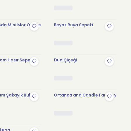
da Mini Mor Orkide
Beyaz Rüya Sepeti
om Hasır Sepet
Dua Çiçeği
am Şakayık Buketi
Ortanca and Candle Fantasy
d Bag