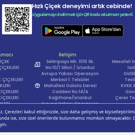
Hızlı Çiçek deneyimi artık cebinde!
Uygulamayı indirmek için QR kodu okutman yeterli.
Amacı
İletişim
ÇİÇEK
Selimpaşa Mh. 1010 Sk.
Mesafeli S
İÇEKLERİ
No:10/1 Silivri / İstanbul
İad
Avrupa Yakası Operasyon
Gizli
 ÇİÇEKLERİ
Merkezi 1: Telsizler
Tesl
KLERİ
Mahallesi Galata Deresi
KVKK B
İÇEKLERİ
Caddesi No:14/A
Güve
İÇEKLERİ
Kağıthane/İstanbul
Çerez Ter
KLERİ
Avrupa Yakası Operasyon
EĞİ
Merkezi 2: Güven Mahallesi
ÇEKLERİ
Çalışlar Sokak No:37/A
ÇEĞİ
Güngören/İstanbul
Anadolu Yakası
Operasyon Merkezi 1: