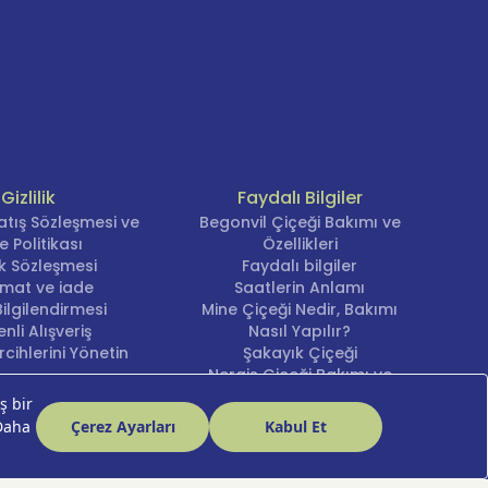
Gizlilik
Faydalı Bilgiler
atış Sözleşmesi ve
Begonvil Çiçeği Bakımı ve
e Politikası
Özellikleri
lik Sözleşmesi
Faydalı bilgiler
imat ve iade
Saatlerin Anlamı
ilgilendirmesi
Mine Çiçeği Nedir, Bakımı
nli Alışveriş
Nasıl Yapılır?
cihlerini Yönetin
Şakayık Çiçeği
Nergis Çiçeği Bakımı ve
Anlamı