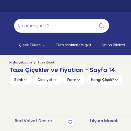
Çiçek Türleri
Tüm şehirler(Kargo)
Salon Bitkileri
Hızlıçiçek.com
Taze Çiçek
Taze Çiçekler ve Fiyatları
- Sayfa 14
Renk
Cinsiyet
Form
Hangi Çiçek?
Red Velvet Desire
Lilyum Masalı