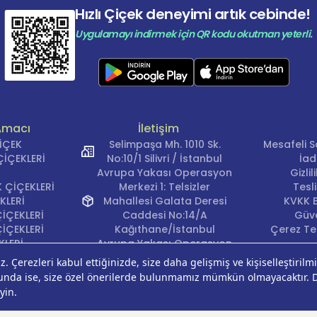
Hızlı Çiçek deneyimi artık cebinde!
Uygulamayı indirmek için QR kodu okutman yeterli.
Amacı
İletişim
ÇİÇEK
Selimpaşa Mh. 1010 Sk.
Mesafeli S
İÇEKLERİ
No:10/1 Silivri / İstanbul
İad
Avrupa Yakası Operasyon
Gizli
 ÇİÇEKLERİ
Merkezi 1: Telsizler
Tesl
KLERİ
Mahallesi Galata Deresi
KVKK B
İÇEKLERİ
Caddesi No:14/A
Güve
İÇEKLERİ
Kağıthane/İstanbul
Çerez Ter
KLERİ
Avrupa Yakası Operasyon
EĞİ
Merkezi 2: Güven Mahallesi
ÇEKLERİ
Çalışlar Sokak No:37/A
ÇEĞİ
Güngören/İstanbul
Anadolu Yakası
Operasyon Merkezi 1: