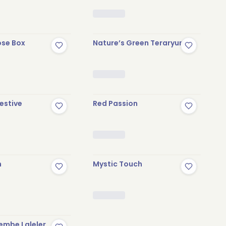
ose Box
Nature’s Green Teraryum
estive
Red Passion
n
Mystic Touch
Stokta Yok
embe Laleler