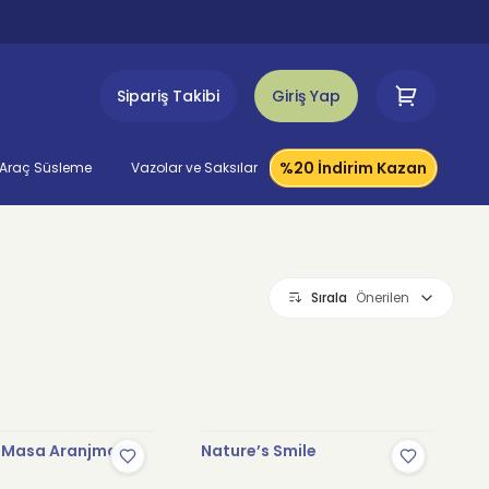
Sipariş Takibi
Giriş Yap
%20 İndirim Kazan
Araç Süsleme
Vazolar ve Saksılar
Sırala
Önerilen
w Masa Aranjmanı
Nature’s Smile