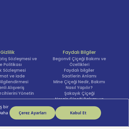
Gizlilik
Faydalı Bilgiler
atış Sözleşmesi ve
Begonvil Çiçeği Bakımı ve
e Politikası
Özellikleri
lik Sözleşmesi
Faydalı bilgiler
imat ve iade
Saatlerin Anlamı
ilgilendirmesi
Mine Çiçeği Nedir, Bakımı
nli Alışveriş
Nasıl Yapılır?
cihlerini Yönetin
Şakayık Çiçeği
Nergis Çiçeği Bakımı ve
Anlamı