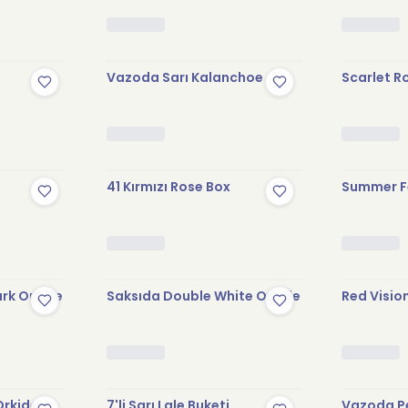
Vazoda Sarı Kalanchoe
Scarlet R
41 Kırmızı Rose Box
Summer F
rk Orkide
Saksıda Double White Orkide
Red Visio
Stokta Yok
Orkide
7'li Sarı Lale Buketi
Vazoda P