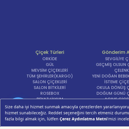
Çiçek Türleri
Gönderim 
ORKİDE
SEVGİLİYE 
GÜL
GEÇMİŞ OLSUN Ç
MEVSİM ÇİÇEKLERİ
ÇELENK
TÜM ŞEHİRLER(KARGO)
YENİ DOĞAN BEBEK
SALON ÇİÇEKLERİ
İSTEME ÇİÇE
SALON BİTKİLERİ
OKULA DÖNÜŞ Ç
ROSEBOX
DOĞUM GÜNÜ Ç
BEYAZ LİLYUM
AÇILIŞ ÇİÇE
LALE
ÖZÜR ÇİÇ
Günün
AYNI GÜN TESLİM ÇİÇEK
YIL DÖNÜMÜ Çİ
Fırsatı
KASIMPATI
YENİ İŞ Çİ
GERBERA
KRİZANTEM