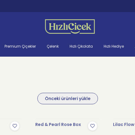
Premium Çiçekler
Çelenk
Hızlı Çikolata
Hızlı Hediye
Önceki ürünleri yükle
Red & Pearl Rose Box
Lilac Flo